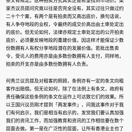
条文有规定。这种拍卖方式其实正是希望找到巿场价。梁
家杰议员提问究竟以往是否完全没有，其实过往只做过约
二十个个案，有两个是有拍卖而又高出底价，换句话说，
有人争夺地段的业权，令最终的成交价高出由土审处定出
的底价。但无论如何，法律亦规定土审处定出的公开拍卖
底价，必须要反映地段的重建价值，因这样才能保证少数
份数拥有人有权分享地段潜在的发展价值。若批出售卖
令，受讬人的费用亦是由多数份数拥有人支付，同样地，
拍卖的开支亦是由多数份数拥有人负责。
何秀兰议员提及对租客的照顾，条例亦有一定的条文向租
客作出赔偿。但无论如何，除了在法例上有条文，政府有
责任确保这些条例的条文在运作上可达致它们的效果。所
以王国兴议员刚才提到「两发事件」，问我这事件对于我
们有何启示，我们是相当有启示的，发觉我们要认真加强
我们的资讯工作，而加强教育和资讯的工作相信要在数个
层面去做。第一是在广泛性的层面，让所有香港业主也了