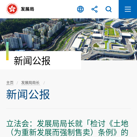
跳
至
内
容
开
始
新闻公报
主页
发展局局长
新闻公报
立法会：发展局局长就「检讨《土地
（为重新发展而强制售卖）条例》的