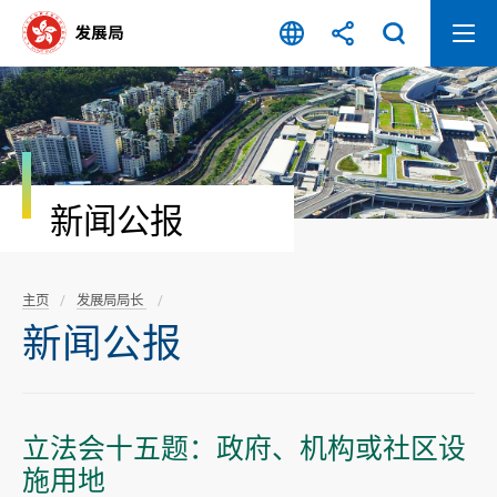
跳
至
内
容
开
始
新闻公报
主页
发展局局长
新闻公报
立法会十五题：政府、机构或社区设
施用地