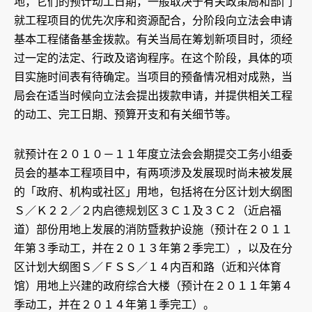
地，它们的预计动工日期，一般取决于有关政策局和部门
就工程项目的优先次序和资源配合，分阶段向立法会申请
基本工程储备基金拨款。有关当局在筹划新项目时，须经
过一定的法定、行政及谘询程序。在这个阶段，具体的项
目实施时间表有待确定。当项目的预备情况相对成熟，当
局会在适当时候向立法会提出拨款申请，并提供相关工程
的动工、完工日期、预算开支和有关细节等。
就预计在２０１０－１１年度立法会会期提交工务小组委
员会的基本工程项目中，有两项涉及发展现时尚未被发展
的「政府、机构或社区」用地，包括将在分区计划大纲图
Ｓ／Ｋ２２／２内启德规划区３Ｃ１及３Ｃ２（近启福
道）部份用地上发展的消防暨救护设施（预计在２０１１
年第３季动工，并在２０１３年第２季完工），以及在分
区计划大纲图Ｓ／ＦＳＳ／１４内百和路（近和兴体育
馆）用地上兴建的政府综合大楼（预计在２０１１年第４
季动工，并在２０１４年第１季完工）。