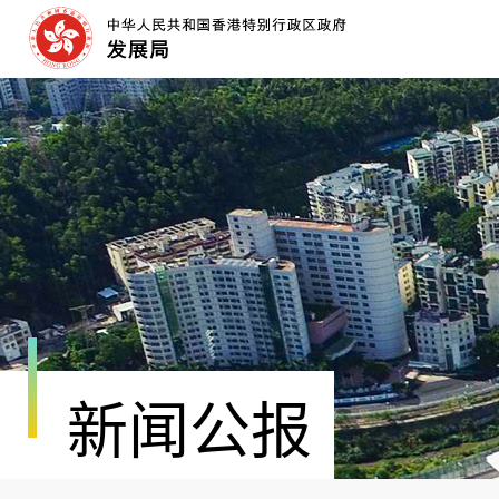
跳
至
内
容
开
始
新闻公报