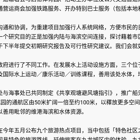
通营运商会加强铁路服务、开办特别巴士服务（包括本地
沟通和协调，为重建项目加强行人系统网络，方便市民的
一个研究目的正是加强内陆与海滨空间连接，探讨藉着市
于下半年提交初期研究报告及可行性研究建议。我们会就
政府进行了不同工作。在发展水上活动设施方面，三个位
及国际水上运动／康乐活动／训练课程，善用该处水体，
与海事处已共同制定《共享观塘避风塘指引》，推广船只
园的通航区由50米扩阔一倍至约100米，以䆁放更多空
以善用毗邻的维港海滨和水体资源。
在今年五月公布九个旅游热点项目，当中包括「特色社区
同具特色的旅游路线，延伸旅客在九龙城区内的体验。九