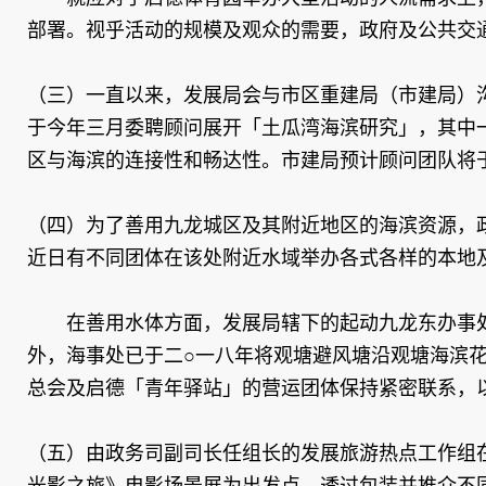
部署。视乎活动的规模及观众的需要，政府及公共交
（三）一直以来，发展局会与市区重建局（市建局）
于今年三月委聘顾问展开「土瓜湾海滨研究」，其中
区与海滨的连接性和畅达性。市建局预计顾问团队将
（四）为了善用九龙城区及其附近地区的海滨资源，
近日有不同团体在该处附近水域举办各式各样的本地
在善用水体方面，发展局辖下的起动九龙东办事处
外，海事处已于二○一八年将观塘避风塘沿观塘海滨花
总会及启德「青年驿站」的营运团体保持紧密联系，
（五）由政务司副司长任组长的发展旅游热点工作组
光影之旅》电影场景展为出发点，透过包装并推介不