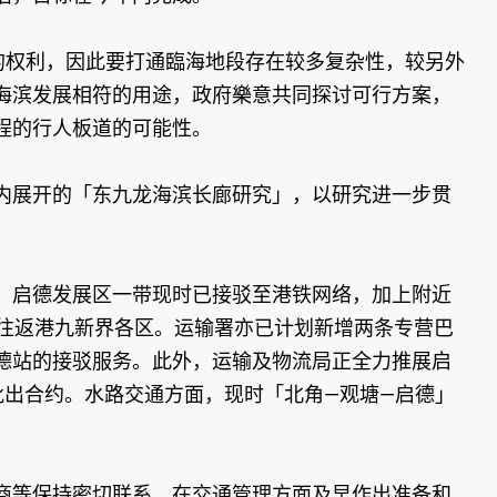
道的权利，因此要打通臨海地段存在较多复杂性，较另外
海滨发展相符的用途，政府樂意共同探讨可行方案，
程的行人板道的可能性。
展开的「东九龙海滨长廊研究」，以研究进一步贯
。启德发展区一带现时已接驳至港铁网络，加上附近
民往返港九新界各区。运输署亦已计划新增两条专营巴
德站的接驳服务。此外，运输及物流局正全力推展启
批出合约。水路交通方面，现时「北角—观塘—启德」
等保持密切联系，在交通管理方面及早作出准备和