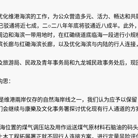
化维港海滨的工作，为公众营造多元、活力、畅达和共融
前已驳通将近七成，二○二八年年底将驳通近八成半。此外
周边和海滨一带用地时，在红磡绕道底临海一段进行小规模
滨长廊与红磡海滨长廊，以及优化海滨与内陆的行人连接
旅游局、民政及青年事务局和九龙城民政事务处后，现
构思：
段是维港兩岸仅存的自然海岸线之一，我们认为应予以保
们会继续与康樂及文化事务署探讨优化现有行人通道的方
临海位置的煤气调压站及用作运送煤气原材料石脑油的码
土木工程拓展署正就不同行人连接方案，进行定量风险评