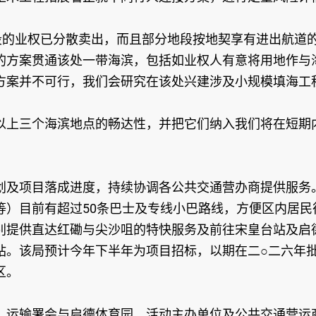
地段的业权已分散卖出，而且部分地段按地契享有进出航
的方案贯通该处一带海滨，包括如业权人有意将用地作与
方案并不可行，我们会研究在该处兴建涉及小规模填海工
上三个海滨地点的畅达性，并把它们纳入我们将在短期内
划及项目落成进度，持续协调各公共交通营办商提供服务
等）目前有超过50条巴士及专线小巴路线，方便区内居
别提供直达红磡与尖沙咀的特快服务及前往宋皇台站及启
站。该局预计今年下半年为项目招标，以期在二○二六年
区。
运输署会与启德体育园、活动主办单位及公共交通营运商