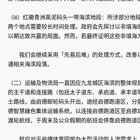
（iii）红磡青洲英泥码头一带海滨地段：所涉部分
两个地点需要较长时间处理。政府会先探讨以非填海
以期达致共赢的局面。然而，若最终证明这些非填海
我们会继续采用「先易后难」的处理方式，改善以
通相关海滨段落。
（二）运输及物流局一直因应九龙城区海滨的整体规
的主干道和连接路（包括太子道东、承启道、承丰道
士路线，由启德邮轮码头开出，途经启德跑道区，分
德智慧綠色集体运输系统，以连接启德跑道区至启德
渡轮航线，于周末及公众假期的航班会停靠启德跑道
就应对于启德体育园举办大型活动的人流需求上，