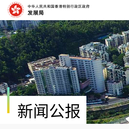
跳
至
内
容
开
始
新闻公报