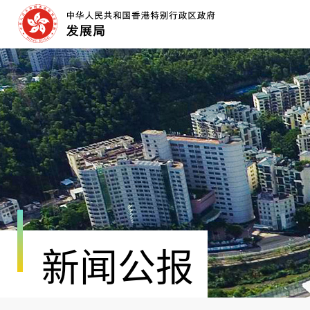
跳
至
内
容
开
始
新闻公报