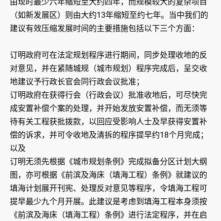
由现时最少六年缩短至大约四年，而规模较大的复杂项目
（如新发展区）则由大约13年缩短至约七年。当中我们的
建议有效压缩发展时间的主要措施包括以下三个方面：
订明政府可在法定规划程序进行期间，同步处理收地的反
对意见，并在紧随城规（城市规划）程序完成后，呈交收
地建议予行政长官会同行政会议批准；
订明政府在获得行会（行政会议）批准收地后，可尽快完
成安置补偿个案的处理，并开始发放安置补偿，而无须等
待有关工程获批拨款，以回应受影响人士及早获得安置补
偿的诉求，并可令收地及清拆的程序提早约18个月完成；
以及
订明无须先根据《城市规划条例》完成拟备分区计划大纲
图，亦可根据《前滨及海床（填海工程）条例》就建议的
填海计划展开刊宪、处理反对意见等程序，令填海工程可
提早最少九个月开展。此建议是考虑到填海工程本身须按
《前滨及海床（填海工程）条例》进行法定程序，并在启