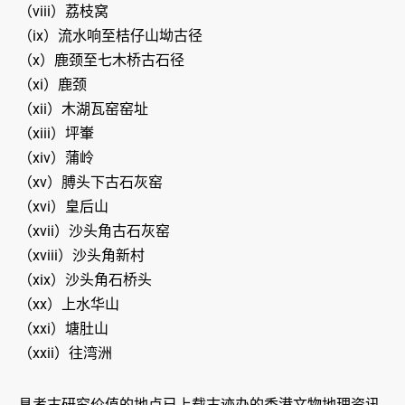
（viii）荔枝窝
（ix）流水响至桔仔山坳古径
（x）鹿颈至七木桥古石径
（xi）鹿颈
（xii）木湖瓦窑窑址
（xiii）坪輋
（xiv）蒲岭
（xv）膊头下古石灰窑
（xvi）皇后山
（xvii）沙头角古石灰窑
（xviii）沙头角新村
（xix）沙头角石桥头
（xx）上水华山
（xxi）塘肚山
（xxii）往湾洲
具考古研究价值的地点已上载古迹办的香港文物地理资讯