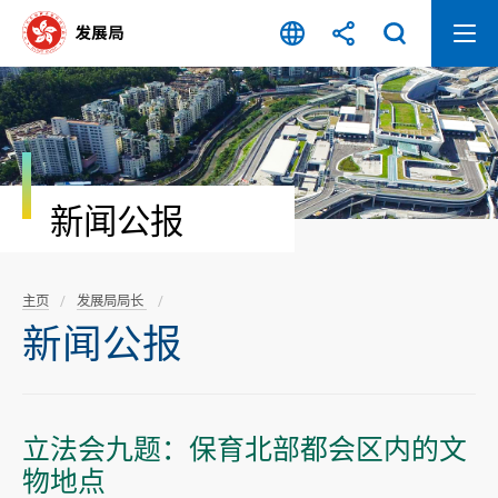
跳
至
内
容
开
始
新闻公报
主页
发展局局长
新闻公报
立法会九题：保育北部都会区内的文
物地点