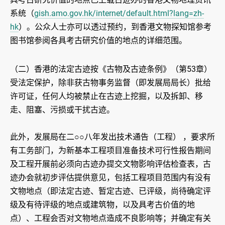
系统（
gish.amo.gov.hk/internet/default.html?lang=zh-
hk
）。公众人士亦可以透过预约，到香港文物探知馆参考
图书馆参阅各具考古研究价值的地点的详细范围。
（二）香港的法定古迹按《古物及古迹条例》（第53章）
受法定保护，除非获古物事务监督（即发展局局长）批给
许可证，任何人均被禁止在古迹上挖掘，以及拆卸、移
走、阻塞、污损或干扰古迹。
此外，发展局在二○○八年发出技术通告（工程） ，要求所
有工务部门，为新基本工程项目准备技术可行性报告期间
及工程开展前必须向古迹办提交文物影响评估检查表，古
迹办会就初步评估提供意见，包括工程项目范围内有没有
文物地点（即法定古迹、暂定古迹、已评级，尚待确定评
级及有待评级的地点或建筑物，以及具考古价值的地
点）、工程会否对文物地点造成不良影响等；并确定有关