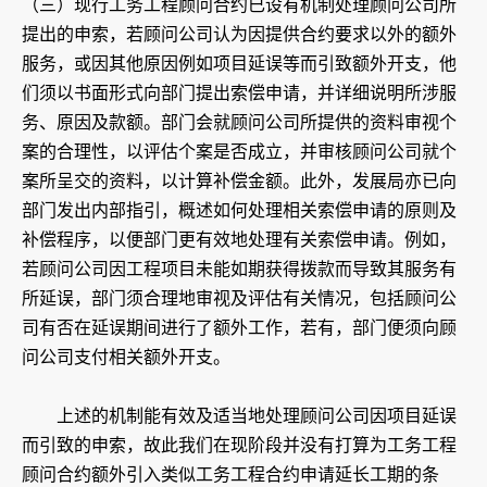
（三）现行工务工程顾问合约已设有机制处理顾问公司所
提出的申索，若顾问公司认为因提供合约要求以外的额外
服务，或因其他原因例如项目延误等而引致额外开支，他
们须以书面形式向部门提出索偿申请，并详细说明所涉服
务、原因及款额。部门会就顾问公司所提供的资料审视个
案的合理性，以评估个案是否成立，并审核顾问公司就个
案所呈交的资料，以计算补偿金额。此外，发展局亦已向
部门发出内部指引，概述如何处理相关索偿申请的原则及
补偿程序，以便部门更有效地处理有关索偿申请。例如，
若顾问公司因工程项目未能如期获得拨款而导致其服务有
所延误，部门须合理地审视及评估有关情况，包括顾问公
司有否在延误期间进行了额外工作，若有，部门便须向顾
问公司支付相关额外开支。
上述的机制能有效及适当地处理顾问公司因项目延误
而引致的申索，故此我们在现阶段并没有打算为工务工程
顾问合约额外引入类似工务工程合约申请延长工期的条