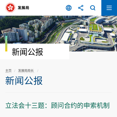
跳
至
内
容
开
始
新闻公报
主页
发展局局长
新闻公报
立法会十三题：顾问合约的申索机制