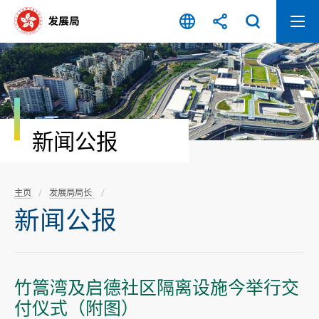
跳
至
内
容
开
始
新闻公报
主页
发展局局长
新闻公报
竹篙湾及启德社区隔离设施今举行交
付仪式（附图）