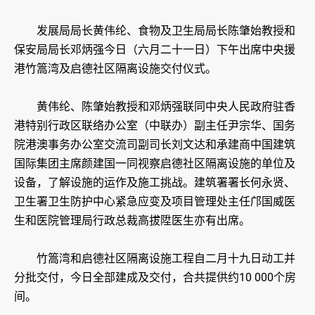
发展局局长黄伟纶、食物及卫生局局长陈肇始教授和
保安局局长邓炳强今日（六月二十一日）下午出席中央援
港竹篙湾及启德社区隔离设施交付仪式。
黄伟纶、陈肇始教授和邓炳强联同中央人民政府驻香
港特别行政区联络办公室（中联办）副主任尹宗华、国务
院港澳事务办公室交流司副司长刘文达和承建商中国建筑
国际集团主席颜建国一同视察启德社区隔离设施的单位及
设备，了解设施的运作及施工挑战。建筑署署长何永贤、
卫生署卫生防护中心紧急应变及项目管理处主任邝国威医
生和医院管理局行政总裁高拔陞医生亦有出席。
竹篙湾和启德社区隔离设施工程自二月十九日动工并
分批交付，今日全部建成及交付，合共提供约10 000个房
间。