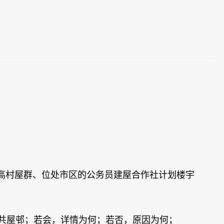
高村屋群、位处市区的公务员建屋合作社计划楼宇
共屋邨；若会，详情为何；若否，原因为何；