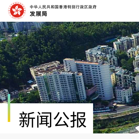
跳
至
内
容
开
始
新闻公报