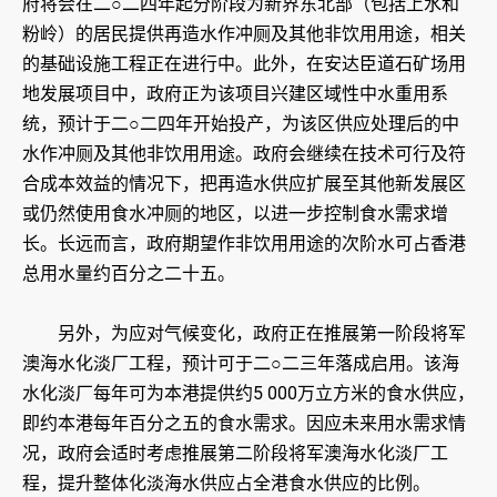
府将会在二○二四年起分阶段为新界东北部（包括上水和
粉岭）的居民提供再造水作冲厕及其他非饮用用途，相关
的基础设施工程正在进行中。此外，在安达臣道石矿场用
地发展项目中，政府正为该项目兴建区域性中水重用系
统，预计于二○二四年开始投产，为该区供应处理后的中
水作冲厕及其他非饮用用途。政府会继续在技术可行及符
合成本效益的情况下，把再造水供应扩展至其他新发展区
或仍然使用食水冲厕的地区，以进一步控制食水需求增
长。长远而言，政府期望作非饮用用途的次阶水可占香港
总用水量约百分之二十五。
另外，为应对气候变化，政府正在推展第一阶段将军
澳海水化淡厂工程，预计可于二○二三年落成启用。该海
水化淡厂每年可为本港提供约5 000万立方米的食水供应，
即约本港每年百分之五的食水需求。因应未来用水需求情
况，政府会适时考虑推展第二阶段将军澳海水化淡厂工
程，提升整体化淡海水供应占全港食水供应的比例。