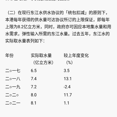
（二）在现行东江水供水协议的「统包扣减」的原则下，
本港每年获得的供水量可达协议所订的上限保证，即每年
上限为8.2亿立方米，同时，政府亦可因应本地集水量和用
水需求，弹性输入所需的东江水量。过去五年，东江水的
实际取水量表列如下：
年份
实际取水量
较上年度变化
（亿立方米）
（%）
二○一七
6.5
3.5
二○一八
7.4
13.1
二○一九
7.2
-2.4
二○二○
8.0
11.7
二○二一
8.1
1.1