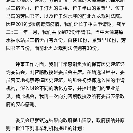
涵盖五幢历史建筑，分别是位于大潭的大潭笃原水抽水站
员工宿舍群、位于汀九的白楼、位于半山的景贤里、位于
马湾的芳园书室，以及位于深水埗的前北九龙裁判法院。
因应2019冠状病毒病疫情，我们延长了相关申请期。截至
二○二一年一月，我们共收到72份申请书。当中大潭笃原
水抽水站员工宿舍群有九份，白楼10份，景贤里18份，芳
园书室五份，而前北九龙裁判法院则有30份。
评审工作方面，我们非常感谢负责的保育历史建筑谘
询委员会，刘智鹏教授是委员会主席。在甄选过程中，委
员曾实地视察每幢历史建筑，约见经初步拣选入围的申请
机构，深入讨论不同的活化方案，并提出他们的专业意
见。藉此机会，我再一次向刘智鹏教授及所有委员表示政
府的衷心感谢。
委员会已就甄选结果向政府提出建议，政府接纳并原
则上批准下列非牟利机构提出的计划：