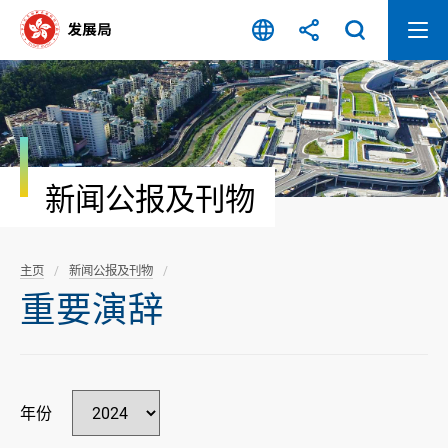
跳
至
内
容
开
始
新闻公报及刊物
主页
新闻公报及刊物
重要演辞
年份