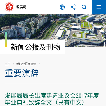
跳
至
内
容
开
始
新闻公报及刊物
主页
新闻公报及刊物
重要演辞
发展局局长出席建造业议会2017年度
毕业典礼致辞全文（只有中文）