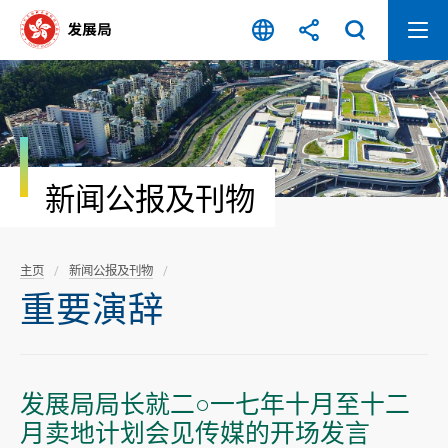
跳
至
内
容
开
始
新闻公报及刊物
主页
新闻公报及刊物
重要演辞
发展局局长就二○一七年十月至十二
月卖地计划会见传媒的开场发言