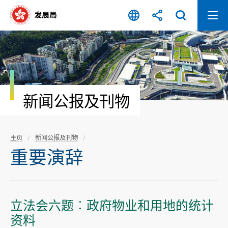
跳
至
内
容
开
始
新闻公报及刊物
主页
新闻公报及刊物
重要演辞
立法会六题︰政府物业和用地的统计
资料