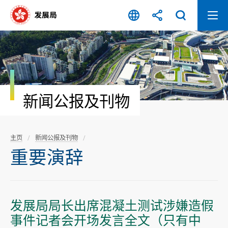
跳
至
内
容
开
始
新闻公报及刊物
主页
新闻公报及刊物
重要演辞
发展局局长出席混凝土测试涉嫌造假
事件记者会开场发言全文（只有中