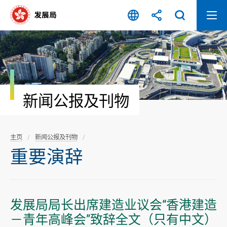
跳
至
内
容
开
始
新闻公报及刊物
主页
新闻公报及刊物
重要演辞
发展局局长出席建造业议会“香港建造
－青年高峰会”致辞全文（只有中文）