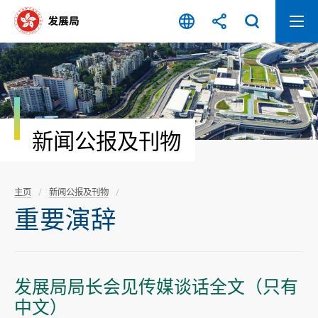
跳
至
内
容
开
始
新闻公报及刊物
主页
新闻公报及刊物
重要演辞
发展局局长会见传媒谈话全文（只有
中文）