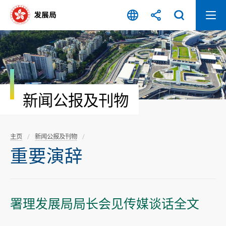
跳
至
内
容
开
始
新闻公报及刊物
主页
新闻公报及刊物
重要演辞
署理发展局局长会见传媒谈话全文