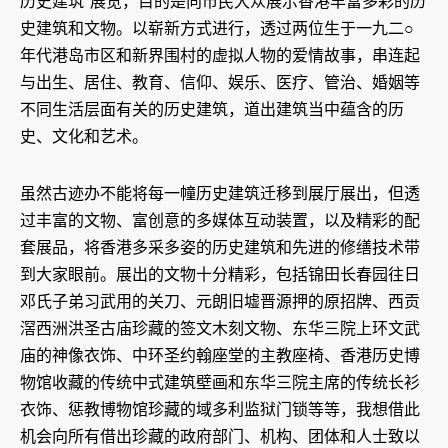
历史建筑”展览，目的是向市民大众展示香港丰富多彩的历
史建筑和文物。以崭新方式进行，透过两位生于一九二○
年代港岛市区和新界围村的虚拟人物的爱情故事，串连起
与出生、居住、教育、信仰、娱乐、医疗、管治、婚姻等
不同生活层面有关的历史建筑，道出建筑当中蕴含的历
史、文化和艺术。
虽然古迹办不能将每一幢历史建筑迁移到展厅展出，但透
过丰富的文物、富创意的多媒体互动装置，以及精彩的配
套展品，将香港多采多姿的历史建筑和先进的修缮技术带
到大家眼前。展出的文物十分精彩，包括锦田长春园往日
邓氏子弟习武用的关刀、元朗旧墟晋源押的原招牌、西贡
滘西洲洪圣古庙珍藏的签文木刻文物、东华三院上环文武
庙的神像衣饰、中环圣约翰座堂的主教座椅、香港历史博
物馆收藏的传统中式建筑壁画和东华三院主席的传统长衫
衣饰、惩教博物馆珍藏的域多利监狱门锁等等，我想借此
机会向所有借出珍藏的政府部门、机构、团体和人士致以