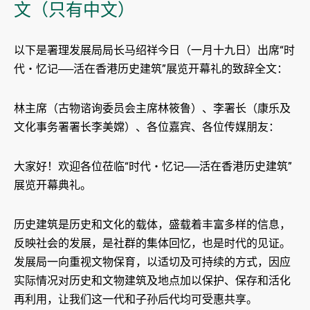
文（只有中文）
以下是署理发展局局长马绍祥今日（一月十九日）出席“时
代・忆记──活在香港历史建筑”展览开幕礼的致辞全文：
林主席（古物谘询委员会主席林筱鲁）、李署长（康乐及
文化事务署署长李美嫦）、各位嘉宾、各位传媒朋友：
大家好！欢迎各位莅临“时代・忆记──活在香港历史建筑”
展览开幕典礼。
历史建筑是历史和文化的载体，盛载着丰富多样的信息，
反映社会的发展，是社群的集体回忆，也是时代的见证。
发展局一向重视文物保育，以适切及可持续的方式，因应
实际情况对历史和文物建筑及地点加以保护、保存和活化
再利用，让我们这一代和子孙后代均可受惠共享。