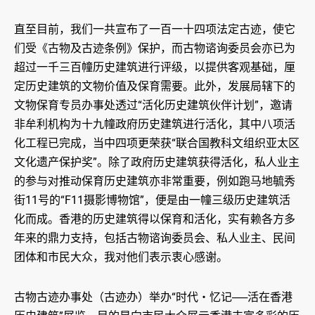
直至目前，我们一共宣布了一百一十四项法定古迹，使它
们受《古物及古迹条例》保护，而古物谘询委员会亦已为
超过一千三百幢历史建筑进行评级，以提供客观基础，厘
定历史建筑的文物价值及保育需要。此外，发展局辖下的
文物保育专员办事处透过“活化历史建筑伙伴计划”，邀请
非牟利机构为十九幢政府历史建筑进行活化，其中八项活
化工程已完成，当中四项更荣获“联合国教科文组织亚太区
文化遗产保护奖”。除了政府历史建筑获得活化，私人业主
的参与对推动保育历史建筑亦非常重要，例如跑马地毓秀
街11号的“F11摄影博物馆”，便是由一幢三级历史建筑活
化而成。香港的历史建筑得以保育和活化，实有赖各方多
年来的鼎力支持，包括古物谘询委员会、私人业主、民间
团体和市民大众，我对他们表示衷心感谢。
古物古迹办事处（古迹办）举办“时代・忆记──活在香港