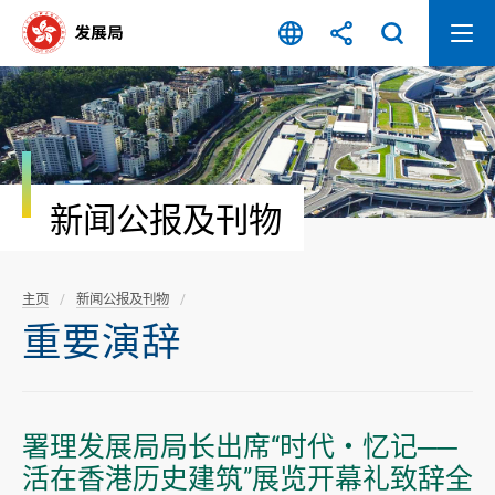
跳
至
内
容
开
始
新闻公报及刊物
主页
新闻公报及刊物
重要演辞
署理发展局局长出席“时代・忆记──
活在香港历史建筑”展览开幕礼致辞全