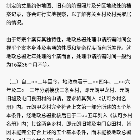
制定的丈量约份地图、旧有的航摄照片及分区地政处的档
案记录，亦会进行实地视察，以了解有关乡村及村民聚居
的情况。
由于每宗个案有其独特性，地政总署处理申请所需时间会
视乎个案本身涉及事项的性质和复杂程度而有所差异。就
地政总署近年处理的个案而言，处理申请所需时间一般约
为16至36个月不等。
（二）自二○○二年至今，地政总署于二○○四年、二○○六
年及二○一三年分别接获三条乡村，即元朗甲龙村、元朗
旧墟及屯门良田村的申请，要求将其列入《认可乡村名
册》内。元朗甲龙村完全符合上文第一部分所述的五个基
本条件，经地政总署批核后已于二○○五年列入《认可乡村
名册》内；其馀两条乡村，即元朗旧墟及屯门良田村，皆
因未能完全符合上述的五个基本条件，而未能被地政总署