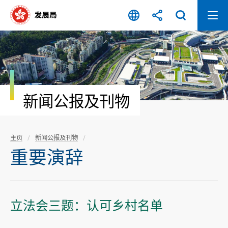
跳
至
内
容
开
始
新闻公报及刊物
主页
新闻公报及刊物
重要演辞
立法会三题：认可乡村名单