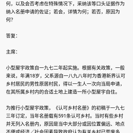
何，以及会否考虑在特殊情况下，采纳该等口头证据作为
纳入名册申请的佐证；若会，详情为何；若否，原因为
何？
答复：
主席：
小型屋宇政策自一九七二年起实施。根据有关政策，一般
来说，年满18岁，父系源自一八九八年时为香港新界认可
乡村居民的男性原居村民，得以一生人一次向当局申请，
在其所属乡村内的合适土地上建造一所小型屋宇自住。
为推行小型屋宇政策，《认可乡村名册》的初稿于一九七
三年订定，当年名册载有591条认可乡村。当时有些乡村
并无列入名册内，原因是当中大部分或因位置偏远、地点
不便或经济╱社会因素导致政府认为有关乡村已荒废多