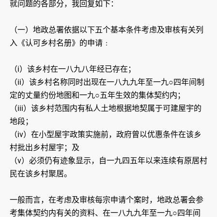
就问题的各部分，我回复如下：
（一）地政总署依据以下五个基本条件考虑及审核有关列
入《认可乡村名册》的申请﹕
（i）该乡村在一八九八年经已存在；
（ii）该乡村名称同时出现在一八九九年至一九○四年间制
定的丈量约份地图和一九○五年生效的集体契约内；
（iii）该乡村范围内有私人土地根据地契属于可建屋宇的
地段；
（iv）在小型屋宇政策实施前，政府曾以优惠条件在该乡
村批出乡村屋宇；及
（v）必须仍有迹象显示，自一九四五年以来连续有原居村
民在该乡村聚居。
一般而言，在考虑及审核每宗申请个案时，地政总署会参
考集体契约内有关的资料、在一八九九年至一九○四年间