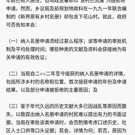
年前已有人居住，但地政总署却以“该村已荒废”为由拒绝
申请。然而，乡议局及前规划地政科在一九九一年联合编
制的《新界原有乡村名册》却包含下花山村。就此，政府
可否告知本会：
（一）纳入名册申请须经过甚么程序；该等申请的审批机
制及平均处理时间；哪些种类的文献及资料会获接纳为有
关申请的有效佐证；
（二）当局自二○○二年至今接获的纳入名册申请的详情，
包括所涉乡村的名称和位置、首次接获申请的年份及申请
结果，以及部分申请被拒绝的主要原因；及
（三）鉴于年代久远的历史文献大多已因战乱等原因而散
失，以致提出纳入名册申请的村民难以提出有力的书面证
据，当局在审批该类申请时，会否酌情考虑口述历史、社
区人士口供等口头证据；若会，详情为何；若否，原因为