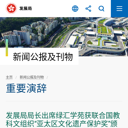
跳
至
内
容
开
始
新闻公报及刊物
主页
新闻公报及刊物
重要演辞
发展局局长出席绿汇学苑获联合国教
科文组织“亚太区文化遗产保护奖”颁