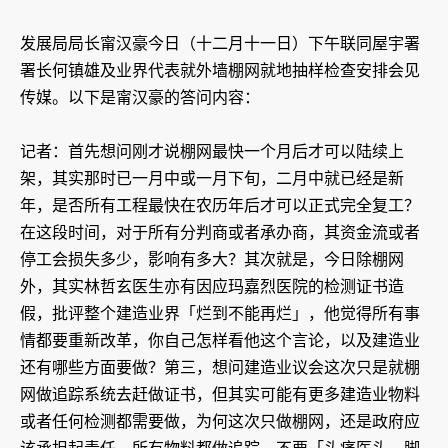
​发展局局长甯汉豪今日（十二月十一日）下午联同屋宇署
署长何镇雄及业界代表就外墙棚网就地抽样检查安排会见
传媒。以下是甯汉豪的答问内容：
记者：首先想问刚才说棚网最快一个月后才可以陆续上
架，其实那时已一月中或一月下旬，二月中就已经是新
年，是否所有工程最快在农历年后才可以正式完全复工？
在这段时间，对于所有分判商或者承办商，其资金流或者
停工会损失多少，影响有多大？其次就是，今日除棚网
外，其实林哲玄医生亦有因应玛嘉烈医院的检测证书造
假，批评整个建造业界「烂到不能再烂」，他觉得所有事
情都要重新改革，你自己怎样看他这个言论，以及建造业
还有哪些方面要做？第三，想问建造业议会这次只是就棚
网做追踪系统去赶做证书，但其实可能有更多建造业物料
或者任何检测都需要做，为何这次只做棚网，还是政府应