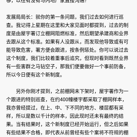
够，以往有没有与内地厂家直接沟通？
发展局局长：就你的第一条问题，我们过去如何进行巡
查。我记得上星期在这里和大家见面时都提到，过去的制
度是由屋宇署订立棚网阻燃标准，然后期望承建商和业界
去跟从这个标准。如果有人没跟从，而发现他导致或有可
能导致危害，署方便会跟进，按条例惩处。你可以说过去
这个制度，我们比较着重事后追究，但现时看到既然业界
有一些害群之马钻空子，那我们便要做好一个事前防备，
所以今日便有这个新制度。
另外你刚才提到，之前棚网未下架时，屋宇署作为一
个跟进的特别巡查，在约400幢楼宇都采取了棚网样本，
我亦曾经提过，在上、中、下不同的地方、楼层都有采
样，所以是数以千计的样本，因此现时还未有最终的结
果。当有结果时，这个新制度已经开始运行，但之后如果
有些结果不合格，即代表从前曾经有些个案将不符规的棚