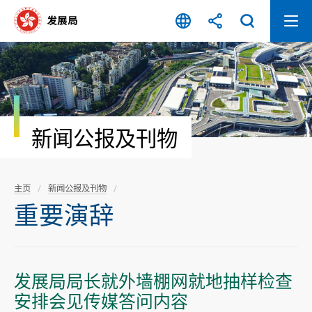
跳
至
内
容
开
始
新闻公报及刊物
主页
新闻公报及刊物
重要演辞
发展局局长就外墙棚网就地抽样检查
安排会见传媒答问内容