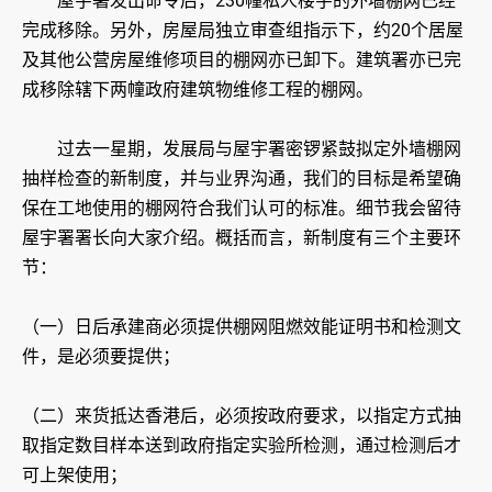
屋宇署发出命令后，230幢私人楼宇的外墙棚网已经
完成移除。另外，房屋局独立审查组指示下，约20个居屋
及其他公营房屋维修项目的棚网亦已卸下。建筑署亦已完
成移除辖下两幢政府建筑物维修工程的棚网。
过去一星期，发展局与屋宇署密锣紧鼓拟定外墙棚网
抽样检查的新制度，并与业界沟通，我们的目标是希望确
保在工地使用的棚网符合我们认可的标准。细节我会留待
屋宇署署长向大家介绍。概括而言，新制度有三个主要环
节：
（一）日后承建商必须提供棚网阻燃效能证明书和检测文
件，是必须要提供；
（二）来货抵达香港后，必须按政府要求，以指定方式抽
取指定数目样本送到政府指定实验所检测，通过检测后才
可上架使用；