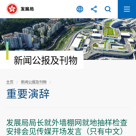
跳
至
内
容
开
始
新闻公报及刊物
主页
新闻公报及刊物
重要演辞
发展局局长就外墙棚网就地抽样检查
安排会见传媒开场发言（只有中文）