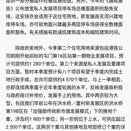
提供一部分楼面作社福设施用途。另外，今年的《施政报
告》公布放宽私人发展项目停车场总楼面面积的豁免安
排，这安排亦会适用于这住宅用地，即发展商无须兴建地
库停车场，亦可就地面兴建最多两层停车场获得全数楼面
面积豁免。有关措施有助减低建筑成本和缩短建筑时间。
除政府卖地外，今季第二个住宅用地来源包括港铁公
司刚刚开始招标的屯门第16区站第一期物业发展项目，预
计可提供约1 280个单位。第三个来源是私人发展及重建项
目方面，暂时本季度预计有八个项目有望于季度内完成土
地行政手续，合共可提供约4 570个单位，与上一季相若，
亦即连续两季属于近年季度较高的水平，反映发展商积极
与政府商讨补地价，发展手上的用地。其中两宗较为大
型，包括我们早前公布在洪水桥／厦村新发展区的洪水桥
第19B区在「加强版传统新市镇发展模式」下的换地个
案，涉及约1 900个单位；另一宗则位于上水，可供应超过
2 500个单位，这两宗个案与其他换地及地契修订个案的详