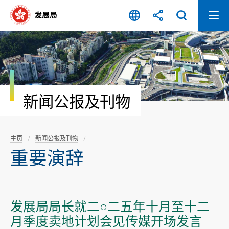
跳
至
内
容
开
始
新闻公报及刊物
主页
新闻公报及刊物
重要演辞
发展局局长就二○二五年十月至十二
月季度卖地计划会见传媒开场发言