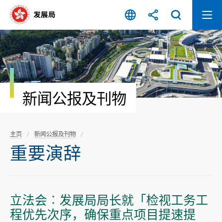
跳
至
内
容
开
始
新闻公报及刊物
主页
新闻公报及刊物
重要演辞
立法会︰发展局局长就「检视工务工
程优先次序，确保重点项目提速提