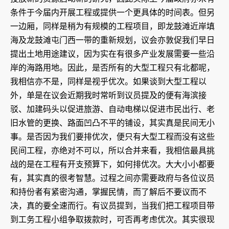
条件于今届内开展工程或提供一个更具体的时间表。但另
一边厢，同样是稍为有规模的工程项目，即龙鼓滩近岸填
海及龙鼓滩屯门西一带的重新规划，议会亦敦促我们早日
提出土地用途建议，因为实在有很多产业发展需要一些沿
岸的海路用地。因此，是否所有的大型工程只有北都呢，
我相信亦不是，同样是视乎优次。如果谈到大型工程以
外，单是在议会近期我时常听到议员提及的便有海滨接
驳、加建码头以促进旅游、自动电梯以促进市民出行、老
旧水管的更换、路面凹凸不平的铺设，其实真是民间无小
事。是否因为我们要排优次，便只有大型工程而没有这些
民间工程，亦绝对不可以，所以合并来看，我相信最具挑
战的是在工程有开支预算下，如何排优次。大大小小都要
有，其实真的很考智慧。过程之间亦需要政府与各位议员
和持份者有紧密沟通，掌握民情，而了解后不要议而不
决，真的要全速而行。有议员提到，当我们把工程项目带
到工务工程小组争取拨款时，可否再考虑优次。其实很现