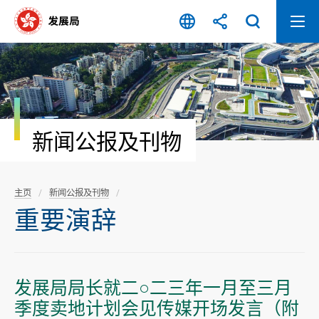
跳
至
内
容
开
始
新闻公报及刊物
主页
新闻公报及刊物
重要演辞
发展局局长就二○二三年一月至三月
季度卖地计划会见传媒开场发言（附