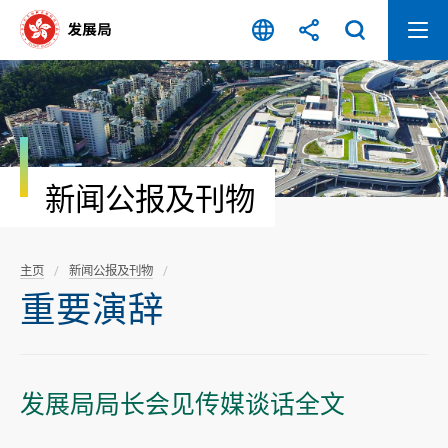
跳
至
内
容
开
始
新闻公报及刊物
主页
新闻公报及刊物
重要演辞
​发展局局长会见传媒谈话全文