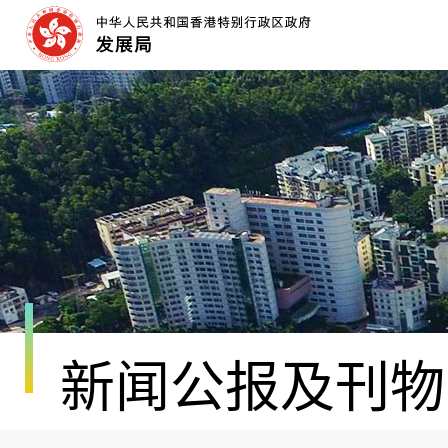
跳
至
内
容
开
始
新闻公报及刊物