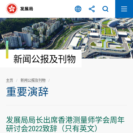
跳
至
内
容
开
始
新闻公报及刊物
主页
新闻公报及刊物
重要演辞
发展局局长出席香港测量师学会周年
研讨会2022致辞（只有英文）