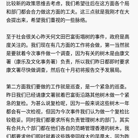
比较新的政策思维去考虑，我们希望往后在这方面各个局
和部门都会合力做这方面的工夫。这三点就是我刚才在大
会提出来，希望我们重视的一些脉络。
至于社会很关心昨天何文田巴富街塌树的事件，政府是高
度关注的。我们现在有几方面的工作将会做，第一当然就
是要就着今次事件做一个调查，因为有关的树木是由康文
署（康乐及文化事务署）负责，所以我们昨日都即时要求
康文署尽快做调查，然后在十月初将报告交予发展局。
第二方面我们要做的工作就是巡查，是一个紧急的巡查。
昨日我们已经请康文署就着巴富街沿路其他树木做一个紧
急的复检。为甚么说复检呢，因为一般来说这些树木一年
都会有一次检视，但因为今次事件我们认为做一个复检比
较稳妥。同时我们都要求所有负责管理树木的部门，其实
有合共九个部门都在他们各自的范畴管理香港的树木，我
们都要求他们即时就着这些路旁同样大的凤凰木，因为昨