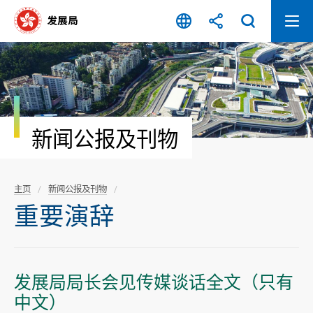
跳
至
内
容
开
始
新闻公报及刊物
主页
新闻公报及刊物
重要演辞
发展局局长会见传媒谈话全文（只有
中文）