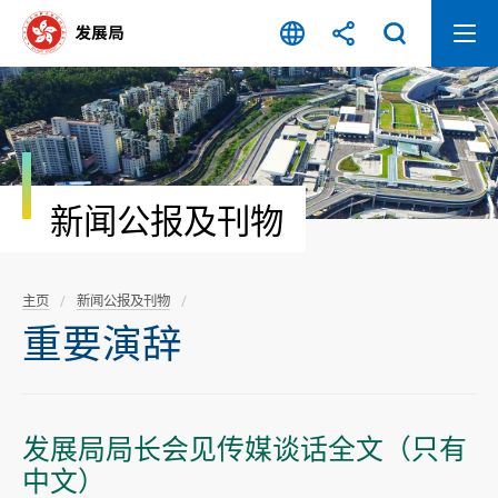
跳
至
内
容
开
始
新闻公报及刊物
主页
新闻公报及刊物
重要演辞
发展局局长会见传媒谈话全文（只有
中文）