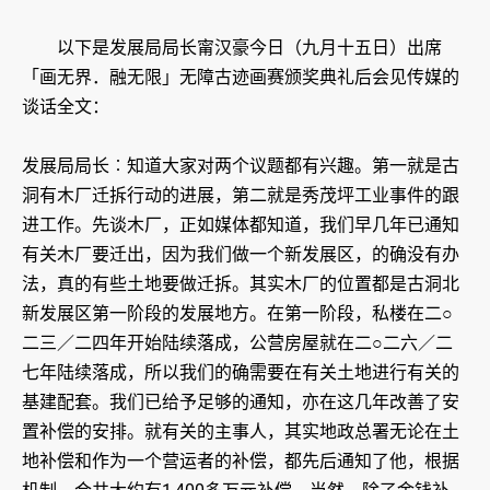
以下是发展局局长甯汉豪今日（九月十五日）出席
「画无界．融无限」无障古迹画赛颁奖典礼后会见传媒的
谈话全文：
发展局局长︰知道大家对两个议题都有兴趣。第一就是古
洞有木厂迁拆行动的进展，第二就是秀茂坪工业事件的跟
进工作。先谈木厂，正如媒体都知道，我们早几年已通知
有关木厂要迁出，因为我们做一个新发展区，的确没有办
法，真的有些土地要做迁拆。其实木厂的位置都是古洞北
新发展区第一阶段的发展地方。在第一阶段，私楼在二○
二三／二四年开始陆续落成，公营房屋就在二○二六／二
七年陆续落成，所以我们的确需要在有关土地进行有关的
基建配套。我们已给予足够的通知，亦在这几年改善了安
置补偿的安排。就有关的主事人，其实地政总署无论在土
地补偿和作为一个营运者的补偿，都先后通知了他，根据