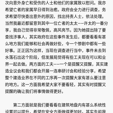
次向意外身亡和受伤的人士和他们的家属致以慰问。我亦
希望亡者的家属早日得到治癒。政府会全力进行调查，务
求希望尽快查出意外的原因，找出持责人士，依法处理。
当然我最近都留意到其中一位亡者的太太——许太的一番分
享，我自己觉得非常敬佩，高风亮节。因为她提出除了要
查找涉事人，其实政府在这些事件发生后，都要看看有甚
么地方我们能够和社会再做好些，令一个惨剧中都有一些
好事。正正因为这样，当现在调查进行当中，事件未去到
水落石出这个阶段，但发展局觉得有些工夫现在可以和业
界一起去做。两方面的工夫——一个是提醒又提醒，其实建
造业议会和我们都会开展一连串研讨会和经验分享，希望
整个建造业界在不同的工序再一次提醒大家有甚么要注意
的地方。这一方面我希望大家不要看轻，其实有时提醒又
提醒的确让我们将事情做得更好。
第二方面就是我们要看看在建筑地盘内有甚么系统性
设置可以提升，希望在安全方面做得更加好。其实先前我