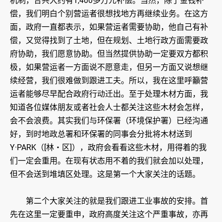
机制，合共大约有1,400多万元补偿。当然，除了金钱补
偿，我们明白个别营运者很想找地方再继续业务。在这方
面，政府一直都表示，如果营运者需要协助，他自己有补
偿，又觉得找到了土地，但在规划、土地行政方面需要政
府协助，我们愿意协助。但当然提供协助一定要双方都积
极，如果营运者一方面说不愿意走，但另一方面又说想继
续经营，我们很难做到跟进工夫。所以，我在这里呼籲营
运者能够尽早配合政府行动迁出。至于处理木材方面，我
知道各位媒体朋友或者社会人士都关注这些木材会怎样，
会不会浪费。其实我们与环保署（环境保护署）已经沟通
好，到时地政总署和环保署的同事会分批将木材送到
Y·PARK（[林‧区]），政府会看看这些木材，用得着的我
们一定会重用。在现有状态用不着的我们就会加以处理，
但不会送到堆填区处理。这是第一个大家关注的话题。
第二个大家关注的就是我们跟进工业事故的安排。首
先在这里一定要重申，政府高度关注这个严重事故，亦再