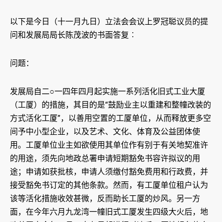
以下是今日（十一月九日）立法会会议上罗冠聪议员的提
问和发展局局长陈茂波的书面答复︰
问题：
发展局自二○一四年四月起实施一系列活化旧式工业大厦
（工厦）的措施，其目的是“鼓励业主以重建和整幢改装的
方式活化工厦”，以善用空置的工厦单位，从而释放更多空
间予中小型企业，以及艺术、文化、体育及公益团体使
用。工厦单位业主如欲使用其单位作有别于有关地契准许
的用途，须先向地政总署申请短期豁免书容许拟议的用
途；申请如获批核，申请人须缴付豁免费用和行政费，并
接受豁免书订定的其他条款。然而，有工厦单位租户认为
该等活化措施收效甚微，反而助长工厦的炒风。另一方
面，在今年六月九龙湾一幢旧式工厦发生四级大火后，地