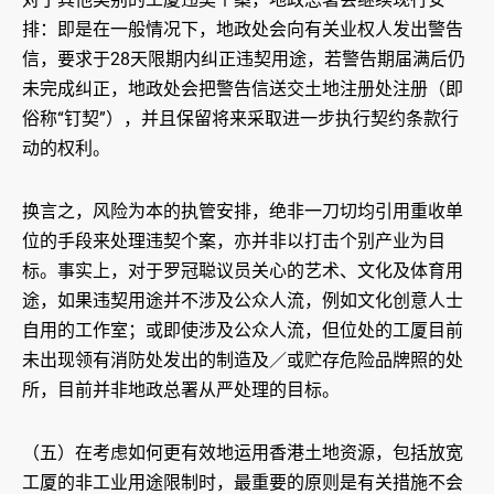
排：即是在一般情况下，地政处会向有关业权人发出警告
信，要求于28天限期内纠正违契用途，若警告期届满后仍
未完成纠正，地政处会把警告信送交土地注册处注册（即
俗称“钉契”），并且保留将来采取进一步执行契约条款行
动的权利。
换言之，风险为本的执管安排，绝非一刀切均引用重收单
位的手段来处理违契个案，亦并非以打击个别产业为目
标。事实上，对于罗冠聪议员关心的艺术、文化及体育用
途，如果违契用途并不涉及公众人流，例如文化创意人士
自用的工作室；或即使涉及公众人流，但位处的工厦目前
未出现领有消防处发出的制造及／或贮存危险品牌照的处
所，目前并非地政总署从严处理的目标。
（五）在考虑如何更有效地运用香港土地资源，包括放宽
工厦的非工业用途限制时，最重要的原则是有关措施不会