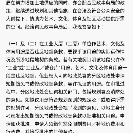
局在努力增加土地供应的同时，亦会配合民政事务局的政
策，继续透过规划和其他措施，在合法及符合公众安全的
大前提下，协助为艺术、文化、体育及社区活动提供所需
的空间。经谘询民政事务局后，我现答复如下：
（一）及（二）在工业大厦（工厦）单位作艺术、文化及
体育用途是否违反地契条款，要视乎该用途的实际运作情
况及所涉地段地契的条款。若有关地契订明该地段只许作
“工业”或“工业及╱或仓库”用途，艺术、文化及体育用途一
般是违反地契，但业权人可向地政总署的分区地政处申请
短期豁免书或修改地契条款，容许拟议的用途。在审批过
程中，分区地政处会征询相关部门，包括规划署及消防处
的意见。如拟议用途符合规划图则的规定及／或取得所需
的规划许可，分区地政处会视乎收到的意见，以地主身分
考虑发出短期豁免书或修改地契条款以批准相关用途。申
请如获批准，申请人须缴付豁免限制费用／补地价费用和
行政费，并接受批出的其他条款。