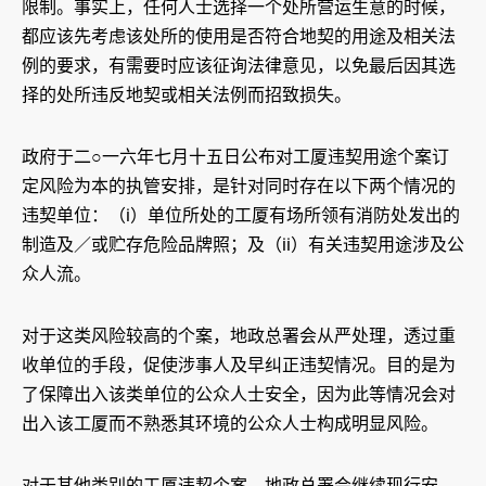
限制。事实上，任何人士选择一个处所营运生意的时候，
都应该先考虑该处所的使用是否符合地契的用途及相关法
例的要求，有需要时应该征询法律意见，以免最后因其选
择的处所违反地契或相关法例而招致损失。
政府于二○一六年七月十五日公布对工厦违契用途个案订
定风险为本的执管安排，是针对同时存在以下两个情况的
违契单位：（i）单位所处的工厦有场所领有消防处发出的
制造及／或贮存危险品牌照；及（ii）有关违契用途涉及公
众人流。
对于这类风险较高的个案，地政总署会从严处理，透过重
收单位的手段，促使涉事人及早纠正违契情况。目的是为
了保障出入该类单位的公众人士安全，因为此等情况会对
出入该工厦而不熟悉其环境的公众人士构成明显风险。
对于其他类别的工厦违契个案，地政总署会继续现行安