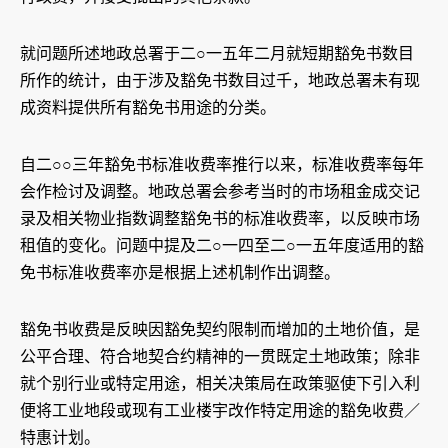
就问题所述地政总署于二○一五年二月就短期豁免书数目
所作的统计，由于涉及豁免书数目过千，地政总署未有现
成资料提供所有豁免书用途的分类。
自二○○三年豁免书标准收费率推行以来，标准收费率每年
会作检讨及调整。地政总署会参考当时的市场租金成交记
录及相关物业指数调整豁免书的标准收费率，以反映市场
租值的变化。问题中提及二○一四至二○一五年度适用的豁
免书标准收费率亦是根据上述机制作出调整。
豁免书收费是反映因豁免契约限制而增加的土地价值，是
公平合理、符合地契合约精神的一贯既定土地政策；除非
就个别行业或特定用途，相关决策局在政策驱使下引入利
便将工业地段或现有工业楼宇改作特定用途的豁免收费／
特惠计划。