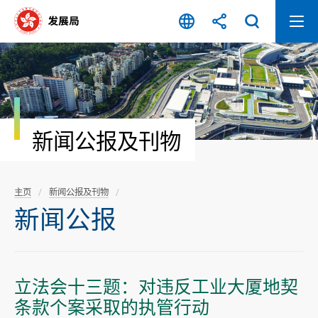
跳
至
内
容
开
始
新闻公报及刊物
主页
新闻公报及刊物
新闻公报
立法会十三题：对违反工业大厦地契
条款个案采取的执管行动