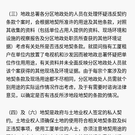
（三）地政总署各分区地政处的人员在处理怀疑违反契约
条款个案时，会根据地契所准许的用途及其他条款，对照
其收集的资料（包括单位占用人提供的资料、现场环境和
设施的视察报告及分区地政处职员所查获的其他环境证
据）考虑有关处所是否违反地契条款。就提问指有工厦租
户在单位内放置了电视机和沙发因而被地政总署怀疑把单
位作住用用途，有关资料并未全面反映分区地政处人员就
该个案获得的其他现场及环境证据。由于每宗个案涉及的
地契条款及现场用途都不尽相同，分区地政处人员需就个
别用途的实际运作情况作出考虑，及于有需要时谘询法律
意见，以确定是否有违反所涉地段地契的条款的情况。
（四）及（六）地契是政府与土地业权人签定的私人契
约。土地业权人须确保土地的使用符合相关地契条款及纠
正违契事项，使用工厦单位的人士，亦须注意地契用途的