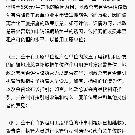
倍增至650元/平方米的原因为何；地政总署有否评估该做
法有否降低工厦单位业主申请短期豁免书的意欲，因而偏
离活化工厦措施的政策原意；如有评估，详情为何，地政
总署会否增加申请短期豁免书的诱因，包括调低收费率至
租户可负担的水平，以善用工厦单位；
（三）鉴于有工厦单位租户在单位内放置了电视机和沙发
因而被地政总署怀疑把单位作住用用途并发出警告信，地
政总署有否评估该执管力度是否过严；地政总署有否制订
执管行动指引予执管人员遵从；如有，指引的详情为何，
以及会否公布该指引；如否，地政总署会否尽快制订指
引，并在制订指引时收集和纳入工厦单位租户和其他持份
者的意见；
（四）鉴于有许多租用工厦单位的非牟利组织已相继收到
警告信，执管人员进行执管行动时须否考虑有关单位的用