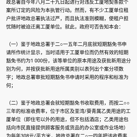
政总署自今年八月二十九日起进行对违反工厦地契条款个
案所订定的风险为本执管行动。然而，有不少工厦单位租
户批评地政总署执法过严，而且执法准则模糊，使租户担
忧随时被迫迁离工厦单位。就此，政府可否告知本会：
（一）鉴于地政总署于二○一五年二月底就短期豁免书申
请所作统计显示，当时适用于工厦单位而仍然有效的短期
豁免书约为1 000份，该等单位的原本用途及获批新用途分
别为何，并按获批新用途所属类别以表列出个案分项数
字；地政总署审批短期豁免书申请时采用的程序和标准为
何；
（二）鉴于地政总署会就短期豁免书收取费用，而按二○○
三年的标准收费率，位于市区及荃湾/葵青属乙类用途的工
厦单位（即住宅以外的用途，但不包括酒店；乙类用途包
括向市民直接提供顾客服务或货品的办公室或作业场地）
为每年308元/平方米，地政总署在二○一四年把该收费率