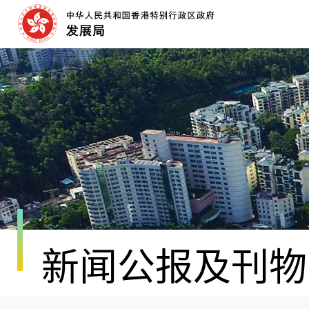
跳
至
内
容
开
始
新闻公报及刊物