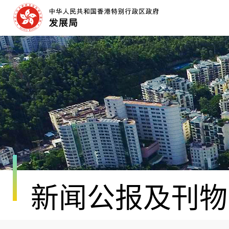
跳
至
内
容
开
始
新闻公报及刊物