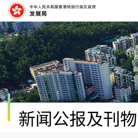
跳
至
内
容
开
始
新闻公报及刊物