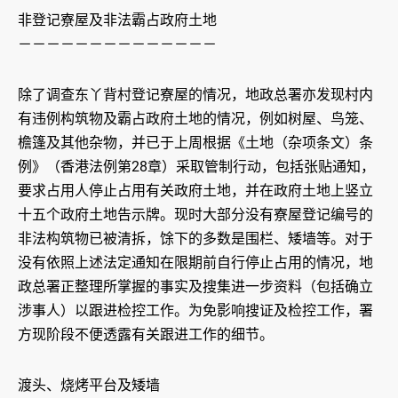
非登记寮屋及非法霸占政府土地
－－－－－－－－－－－－－－
除了调查东丫背村登记寮屋的情况，地政总署亦发现村内
有违例构筑物及霸占政府土地的情况，例如树屋、鸟笼、
檐篷及其他杂物，并已于上周根据《土地（杂项条文）条
例》（香港法例第28章）采取管制行动，包括张贴通知，
要求占用人停止占用有关政府土地，并在政府土地上竖立
十五个政府土地告示牌。现时大部分没有寮屋登记编号的
非法构筑物已被清拆，馀下的多数是围栏、矮墙等。对于
没有依照上述法定通知在限期前自行停止占用的情况，地
政总署正整理所掌握的事实及搜集进一步资料（包括确立
涉事人）以跟进检控工作。为免影响搜证及检控工作，署
方现阶段不便透露有关跟进工作的细节。
渡头、烧烤平台及矮墙