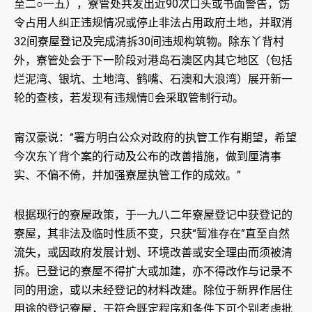
至二○一五），寮管处共发出近90次口头或书面警告，饬
令占用人纠正违规情况或停止非法占用政府土地，并取消
32间寮屋登记及完成清拆30间违规构筑物。除东丫背村
外，寮管处会于下一阶段对港岛石澳区内其它地区（包括
烂泥湾、银坑、土地湾、鹤嘴、石澳和大浪湾）展开新一
轮的查核，若发现有违规情会采取管制行动。
甯汉豪说：“署方明白公众对政府的执管工作有期望，希望
今次东丫背个案的行动及公布的改善措施，做到厘清事
实、不偏不倚，并加强寮屋执管工作的成效。”
根据现行的寮屋政策，于一九八二年寮屋登记中获登记的
寮屋，其非法及临时性质不变，只获“暂准存在”直至自然
流失，或因政府发展计划、环境改善或安全理由而须被清
拆。已登记的寮屋不得扩大或加建，亦不得改作与记录不
同的用途，或以未经登记的材料改建。除位于新界作居住
用途的登记寮屋，于符合既定程序和条件下可个别考虑批