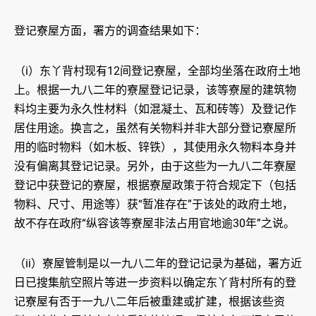
登记寮屋方面，署方的调查结果如下：
（i）东丫背村现有12间登记寮屋，全部均坐落在政府土地
上。根据一九八二年的寮屋登记记录，该等寮屋的建筑物
料均主要为永久性材料（如混凝土、瓦和砖等）及登记作
居住用途。换言之，虽然有关物料并非大部分登记寮屋所
用的临时物料（如木板、锌铁），其使用永久物料本身并
没有偏离其登记记录。另外，由于这些为一九八二年寮屋
登记中获登记的寮屋，根据寮屋政策于符合规定下（包括
物料、尺寸、用途等）获“暂准存在”于该处的政府土地，
故不存在政府“纵容该等寮屋非法占用官地逾30年”之说。
（ii）寮屋管制是以一九八二年的登记记录为基础，署方近
日已搜集航空照片等进一步资料以确定东丫背村所有的登
记寮屋有否于一九八二年后被重建或扩建，根据该些资