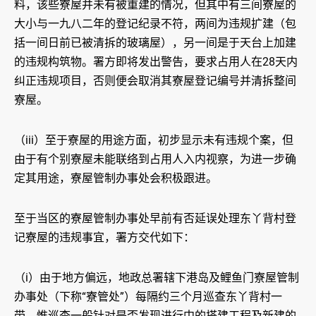
料，该些寮屋并未有被重建的情况，但其中有三间寮屋的
大小与一九八二年的登记纪录不符，两间为违规扩建（包
括一间日前已被清拆的玻璃屋），另一间是于天台上加建
的违规构筑物。署方即将发出警告，要求占用人在28天内
纠正违规项目，否则便会取消其寮屋登记编号并清拆整间
寮屋。
（iii）至于寮屋的用途方面，初步显示未有违规个案，但
由于有个别寮屋未能联络到占用人入内视察，为进一步确
定其用途，寮屋管制办事处会积极跟进。
至于当区的寮屋管制办事处早前有否延误处理东丫背村登
记寮屋的违规事宜，署方交代如下：
（i）由于地方偏远，地政总署辖下港岛及鲤鱼门寮屋管制
办事处（下称“寮管处”）每隔约三个月巡查东丫背村一
带，惟巡查一般针对是否发现进行中的搭建工程及新建的