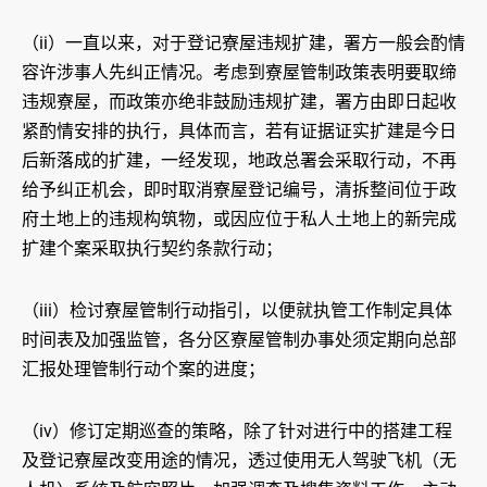
（ii）一直以来，对于登记寮屋违规扩建，署方一般会酌情
容许涉事人先纠正情况。考虑到寮屋管制政策表明要取缔
违规寮屋，而政策亦绝非鼓励违规扩建，署方由即日起收
紧酌情安排的执行，具体而言，若有证据证实扩建是今日
后新落成的扩建，一经发现，地政总署会采取行动，不再
给予纠正机会，即时取消寮屋登记编号，清拆整间位于政
府土地上的违规构筑物，或因应位于私人土地上的新完成
扩建个案采取执行契约条款行动；
（iii）检讨寮屋管制行动指引，以便就执管工作制定具体
时间表及加强监管，各分区寮屋管制办事处须定期向总部
汇报处理管制行动个案的进度；
（iv）修订定期巡查的策略，除了针对进行中的搭建工程
及登记寮屋改变用途的情况，透过使用无人驾驶飞机（无