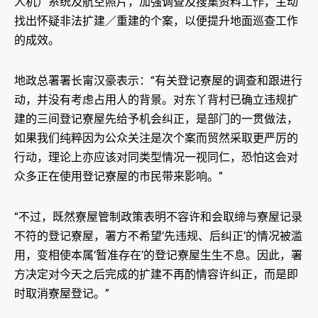
人机）系统及航空照片，加强调查及搜集资料工作，主动
找出怀疑非法扩建／重建的个案，以便提升地面巡查工作
的成效。
地政总署署长甯汉豪表示：“有关登记寮屋的调查和跟进行
动，并没有考虑占用人的背景。对东丫背村已确立违规扩
建的三间登记寮屋先给予机会纠正，是部门的一贯做法，
如果我们纯粹因为公众关注是次个案而贸然采取更严厉的
行动，理论上亦应该对同类型情况一视同仁，恐怕这会对
众多正在使用登记寮屋的市民带来影响。”
“不过，既然寮屋管制政策表明不容许和会取缔与寮屋记录
不符的登记寮屋，署方不希望‘先违规、后纠正’的情况被滥
用，变相使本属‘暂准存在’的登记寮屋生生不息。因此，署
方决定对今天之后完成的扩建不再酌情容许纠正，而是即
时取消寮屋登记。”