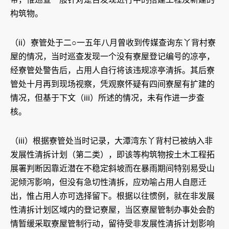
构筑物。
（ii）寮管处于二○一五年八月曾收到传媒查询东丫背村寮
屋的情况，当时巡查发现一个没有寮屋登记编号的凉亭，
经寮管处警告后，占用人自行将该违规凉亭清拆。其后寮
管处十月再到现场视察，凭观察怀疑有四间寮屋有扩建的
情况，但基于下文（iii）所述的情况，未有作进一步查
核。
（iii）根据寮管处当时记录，大潭湾东丫背村已被纳入非
发展性清拆计划（第二类），即该等构筑物按土木工程拓
展署判断因靠近潜在不稳定斜坡而在暴雨期间特别易受山
泥倾泻影响，但没有急切性清拆，应劝喻占用人自愿迁
出，惟占用人亦可选择留下。根据以往惯例，就在非发展
性清拆计划区域内的登记寮屋，当区寮屋管制办事处会酌
情暂缓采取寮屋管制行动，留待受非发展性清拆计划影响