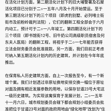
在活化计划方面，第二期活化计划下的旧大埔警署及石屋
活化项目已分别于二○一五年八月及十月开始营运。至于
第三期活化计划下的三个项目（即虎豹别墅、必列啫士街
街市及前粉岭裁判法院），它们的翻新工程全部会于六月
内动工，预计可于二○一八年竣工。第四期活化计划下的
三个项目（即书馆街12号、旧牛奶公司高级职员宿舍及何
东夫人医局）的翻新工程，将视乎于二○一七年能否获得
立法会财务委员会批准拨款。另一方面，我们目前正考虑
可纳入第五期活化计划内的历史建筑，并计划在今年年底
推出。
在保育私人历史建筑方面，自上一次报告至今，有一个新
增个案。我们计划透过非原址换地安排交换一幅位于原址
对面及拥有相近发展参数的用地，以保存甘道23号大宅这
一级历史建筑。为实现该寓保育于发展计划，二○一五年
十一月六日，城市规划委员会辖下都会规划小组委员会批
准把位于甘道23号对面的政府用地由“绿化地带”改划为“住