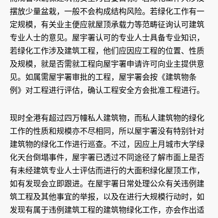
摆放少量盆栽，一般不会构成结构风险。若绿化工作有一
定规模，有关业主便应就屋顶承载力等范畴征询认可建筑
专业人士的意见。屋宇署认可的专业人士具备专业知识，
若绿化工作涉及建筑工程，他们应因应工程的位置、性质
及规模，就是否需就工程向屋宇署申请许可向业主提供意
见。如属需屋宇署审批的工程，屋宇署会按《建筑物条
例》对工程进行评估，确认工程安全方会批准工程进行。
现时全港有超过四万幢私人建筑物，而私人建筑物的绿化
工作的性质和规模亦不尽相同，所以屋宇署没有特别针对
建筑物的绿化工作进行巡查。不过，因应上月城市大学绿
化天台倒塌事件，屋宇署已透过不同途径了解市面上是否
有未经建筑专业人士评估而进行的大面积绿化屋顶工作，
如有发现会立即跟进。在屋宇署日常处理公众有关违例建
筑工程及其他事宜的举报，以及在进行大规模行动时，如
发现有属于违例建筑工程的建筑物绿化工作，亦会作出适