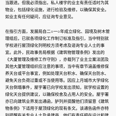
当跟进。但我必须指出，私人楼宇的业主有责任适时为其
物业，包括绿化设施，进行检验及维修，以确保其安全。
如业主有任何疑问，应征询专业意见。
在指引方面，发展局自二○一○年成立绿化、园境及树木管
理组后，已就各项绿化工作制订标准及指引，当中特别就
学校进行屋顶绿化列明校方须考虑及谘询专业人士的事
宜。此外，民政事务局根据《建筑物管理条例》发出的
《大厦管理及维修工作守则》，亦载列了业主立案法团及
其他大厦管理组织应注意的事项，当中有章节涵盖维修保
养天台或平台事宜，例如处理天台积水、确保天台防水、
避免天台负荷过重或不当使用等。因应上月城市大学绿化
天台倒塌事件，屋宇署已向学校发出须知，就学校设置的
绿化天台提供建议，以确保校舍及占用人的安全。屋宇署
亦已向建筑业界发出通函，胪列并提醒他们须留意《建筑
物条例》下适用于屋顶绿化的现有条文。该通告函件亦特
别提醒有关专业人士及承建商，他们有责任把在设计和建