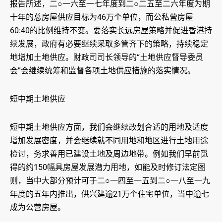
报告所述，二○一六至一七年度到二○二五至二六年度为期
十年的总房屋供应目标为46万个单位，而公私营房屋
60:40的比例维持不变。要落实长远房屋策略并促进香港持
续发展，政府有必要继续采取多管齐下的策略，持续稳定
地增加土地供应。财政司司长领导的“土地供应督导委员
会”会继续统筹和监督各项土地供应措施的落实情况。
短中期土地供应
短中期土地供应方面，我们会继续改划合适的用地及适度
增加发展密度，并会继续就不同用地和地区进行土地用途
检讨，务求善用已建设土地及周边地带。例如我们早前觅
得的约150幅具房屋发展潜力用地，如能及时修订法定图
则，当中大部分预计可于二○一四至一五到二○一八至一九
年度的五年内推出，供兴建逾21万个住宅单位，当中逾七
成为公营房屋。