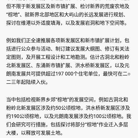
但不限于新发展区及新市镇扩展、检讨新界的荒废农地及
“棕地”、就新界北部地区和大屿山的长远发展进行规划、
探讨在维港以外适度填海，以及发展岩洞和地下空间等。
例如我们正全速推展各项新发展区和新市镇扩展计划，包
括进行公众参与活动、制订建议发展大纲图、修订有关法
定图则，及开展工程设计和工地勘测。估计古洞北和粉岭
北新发展区、东涌新市镇扩展、洪水桥新发展区，以及元
朗南发展共可提供超过197 000个住宅单位，最快可在二○
二三年起陆续入伙。
当中包括检视新界乡郊“棕地”的发展空间，例如古洞北和
粉岭北新发展区涉及约50公顷棕地，洪水桥新发展区涉及
约190公顷棕地，以及元朗南发展涉及约100公顷棕地。我
们会研究可行措施，包括探讨将部分“棕地”作业迁入多层
大楼，以释放可发展土地。