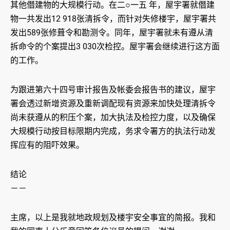
其他僭建物的大规模行动。在二○一五 年，屋宇署就僭建
物一共发出12 918张清拆令，而针对失修楼宇，屋宇署共
发出589张修葺令和勘测令。同年，屋宇署就未有遵从清
拆命令的个案提出3 030次检控。屋宇署会继续进行这方面
的工作。
为跟进第六十四号审计报告及帐委会报告书的建议，屋宇
署会透过新增资源及重新调配现有资源来加快处理清拆令
尚未获遵从的积压个案，加大执法及检控力度，以及确保
大规模行动按目标限期内完成，务求令署方的执法行动发
挥应有的阻吓效果。
结论
－－
主席，以上是我就地政规划及楼宇安全事宜的简报。我和