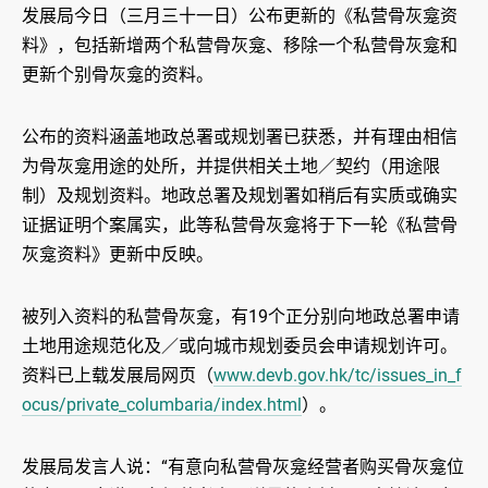
发展局今日（三月三十一日）公布更新的《私营骨灰龛资
料》，包括新增两个私营骨灰龛、移除一个私营骨灰龛和
更新个别骨灰龛的资料。
公布的资料涵盖地政总署或规划署已获悉，并有理由相信
为骨灰龛用途的处所，并提供相关土地／契约（用途限
制）及规划资料。地政总署及规划署如稍后有实质或确实
证据证明个案属实，此等私营骨灰龛将于下一轮《私营骨
灰龛资料》更新中反映。
被列入资料的私营骨灰龛，有19个正分别向地政总署申请
土地用途规范化及／或向城市规划委员会申请规划许可。
资料已上载发展局网页（
www.devb.gov.hk/tc/issues_in_f
ocus/private_columbaria/index.html
）。
发展局发言人说：“有意向私营骨灰龛经营者购买骨灰龛位