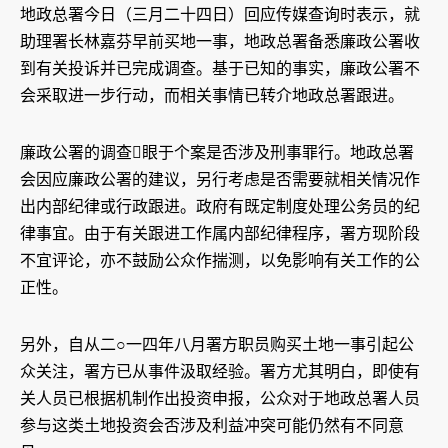
地政总署今日（三月二十四日）回应传媒查询时表示，就
助理署长林嘉芬早前买地一事，地政总署备悉廉政公署收
到有关投诉并已完成调查。基于已知的事实，廉政公署不
会采取进一步行动，而相关事情已转介地政总署跟进。
廉政公署的调查眼于个案是否涉及刑事罪行。地政总署
会因应廉政公署的建议，另行考虑是否需要就相关情况作
出内部纪律或行政跟进。政府有既定制度处理公务员的纪
律事宜。由于有关跟进工作属内部纪律程序，署方现阶段
不宜评论，亦不鼓励公众作揣测，以免影响有关工作的公
正性。
另外，自从二○一四年八月署方职员购买土地一事引起公
众关注，署方已从事件汲取经验。署方尤其明白，即使有
关人员已根据机制作出投资申报，公众对于地政总署人员
参与这类土地投资会否涉及利益冲突可能仍然有不同意