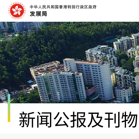
跳
至
内
容
开
始
新闻公报及刊物