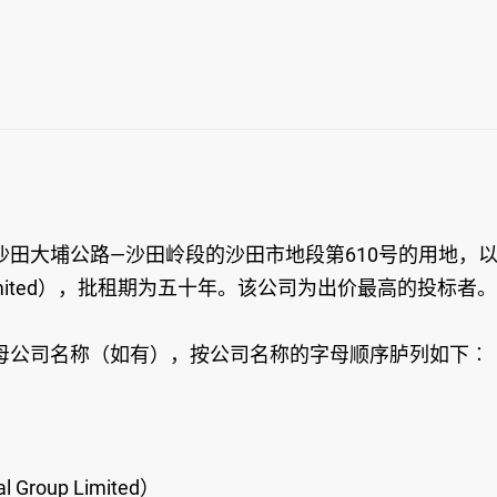
田大埔公路—沙田岭段的沙田市地段第610号的用地，
tional Limited），批租期为五十年。该公司为出价最高的投标者。
母公司名称（如有），按公司名称的字母顺序胪列如下︰
Group Limited）