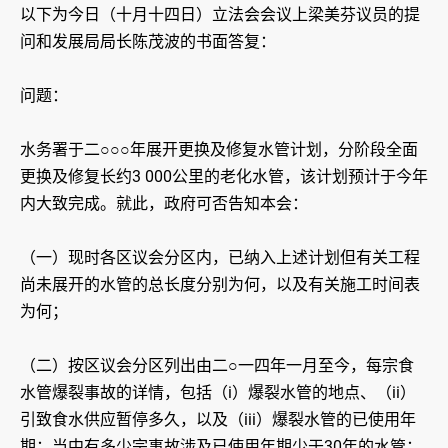
以下为今日（十月十四日）立法会会议上梁美芬议员的提
问和发展局局长陈茂波的书面答复：
问题：
水务署于二○○○年展开更换及修复水管计划，分阶段全面
更换及修复长约3 000公里的老化水管，该计划预计于今年
内大致完成。就此，政府可否告知本会：
（一）现时各区议会分区内，已纳入上述计划但有关工程
尚未展开的水管的总长度分别为何，以及有关施工时间表
为何；
（二）按区议会分区列出由二○一四年一月至今，每宗食
水管爆裂事故的详情，包括（i）爆裂水管的地点、（ii）
引致食水供应暂停多久，以及（iii）爆裂水管的已使用年
期；当中有多少宗事故涉及已使用年期少于30年的水管；