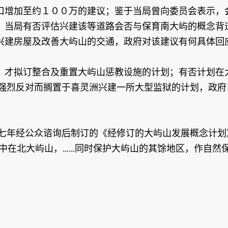
口增加至约１００万的建议；鉴于当局曾向委员会表示，
，当局有否评估兴建该等道路会否与保育南大屿的概念背
兴建房屋及改善大屿山的交通，政府对该建议有何具体回
，才拟订整合及重置大屿山惩教设施的计划；有否计划在
众强烈反对而搁置于喜灵洲兴建一所大型监狱的计划，政
○七年经公众谘询后制订的《经修订的大屿山发展概念计
中在北大屿山，……同时保护大屿山的其馀地区，作自然