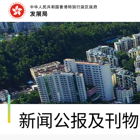
跳
至
内
容
开
始
新闻公报及刊物