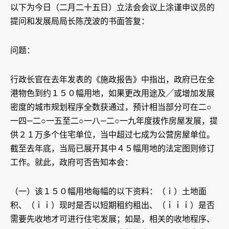
以下为今日（二月二十五日）立法会会议上涂谨申议员的
提问和发展局局长陈茂波的书面答复：
问题：
行政长官在去年发表的《施政报告》中指出，政府已在全
港物色到约１５０幅用地，如果更改用途及╱或增加发展
密度的城市规划程序全数获通过，预计相当部分可在二○
一四—二○一五至二○一八—二○一九年度拨作房屋发展，提
供２１万多个住宅单位，当中超过七成为公营房屋单位。
截至去年底，当局已展开其中４５幅用地的法定图则修订
工作。就此，政府可否告知本会：
（一）该１５０幅用地每幅的以下资料：（ｉ）土地面
积、（ｉｉ）现时是否以短期租约租出、（ｉｉｉ）是否
需要先收地才可进行住宅发展；如是，相关的收地程序、