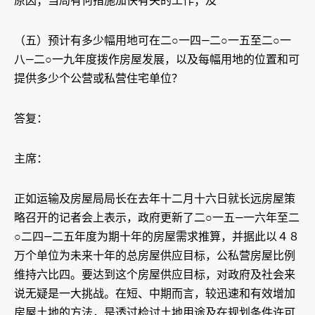
原因；当局有何措施加快有关的工作；及
（五）预计有多少幅用地可在二○一四—二○一五至二○一
八—二○一九年度拨作房屋发展，以及每幅用地的位置和可
提供多少个公营或私营住宅单位？
答复：
主席：
正如运输及房屋局局长在去年十二月十六日就长远房屋策
略召开的记者会上表示，政府更新了二○一五—一六年至二
○二四—二五年度为期十年的房屋需求推算，并据此以４８
万个单位为未来十年的总房屋供应目标，公私营房屋比例
维持六比四。要达到这个房屋供应目标，对政府及社会来
说无疑是一大挑战。在短、中期而言，较迅速和有效增加
房屋土地的方法，是透过检讨土地用途及在规划条件许可