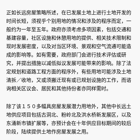
正如长远房屋策略所述，在已发展土地上进行土地开发的
时间长短，须视乎个别用地的情况和涉及的程序而定，一
般约为一年至五年。政府亦须考虑多项因素，包括交通和
基建容量，社区设施和休憩用地的提供、相关技术限制和
现时发展密度，以及对当区环境、景观和空气流通可能造
成的影响等。如有需要，政府部门会进行技术评估或研
究，并提出措施以减低拟议发展可能带来的影响。除了法
定规划和道路工程方面的程序外，有些用地可能涉及土地
清拆／收地，又或须搬迁现有或已规划设施的工作，而谘
询相关区议会、居民和其他持份者亦同样需时。
除了该１５０多幅具房屋发展潜力用地外，其他中长远土
地供应项目包括古洞北、粉岭北及洪水桥新发展区，以及
东涌新市镇扩展等，亦预计会在十年供应目标期间的较后
阶段，陆续提供土地作房屋发展之用。