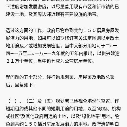
下适度增加发展密度，以尽量善用现有市区和新市镇的已
建设土地，及其周边邻近现有基建设施的地带。
透过这方面的工作，政府已物色到共约１５０幅具房屋发
展潜力的用地，如果可以如期修订有关法定图则以更改土
地用途及／或增加发展密度，当中大部分用地可于二○一
四—一五至二○一八—一九年度的五年内推出，以供兴建逾
２１万个单位，当中逾七成为公营房屋单位。
就问题的五个部分，经征询规划署、房屋署及地政总署
后，回复如下：
（一）、（二）及（五）规划署已检视全港现时空置、作
短期租约或其他不同的短期用途的用地，以至“政府、机构
或社区”及其他政府用途的土地，以及“绿化地带”用地，物
色到共约１５０幅具房屋发展潜力的用地。政府清楚明白