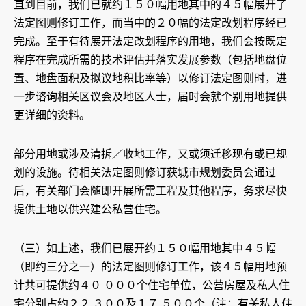
直到目前，我们已就约１５０幅用地其中的４５幅展开了
法定图则修订工作，而当中的２０幅的法定改划程序经已
完成。至于有待展开法定改划程序的用地，我们会按既定
程序在完成所需的技术评估并落实发展参数（包括地盘位
置、地盘面积及拟议地积比率等）以修订法定图则时，进
一步谘询相关区议会及地区人士，届时会就个别用地提供
更详细的资料。
部分用地或涉及清拆／收地工作，又或须迁移现有或已规
划的设施。待相关法定图则修订获城市规划委员会通过
后，有关部门会随即开展所需工程及其他程序，务求尽快
提供土地以供兴建公私营住宅。
（三）如上述，我们已展开约１５０幅用地其中４５幅
（即约三分之一）的法定图则修订工作，该４５幅用地预
计共可提供约４０ ０００个住宅单位，公营房屋及私人住
宅分别占约２２ ３００及１７ ５００个（注：有关私人住