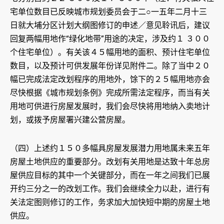
宅单位数目已反映城市规划委员会于二○一五年二月十三
日就大埔分区计划大纲图修订的申述／意见聆讯后，建议
回复两幅用地作“绿化地带”用途的决定，涉及约１ ３００
个住宅单位）。有关该４５幅用地的面积、预计住宅单位
数目，以及预计可供发展年份详见附件二。除了当中２０
幅已完成法定改划程序的用地外，馀下的２５幅用地亦会
尽快根据《城市规划条例》完成所需法定程序，而当有关
用地可供进行房屋发展时，我们会尽快将用地纳入卖地计
划，或拨予房屋署兴建公营房屋。
（四）上述约１５０多幅具房屋发展潜力用地属未来五年
房屋土地供应的重要部分。改划有关用地是达致十年总房
屋供应目标的其中一个关键部分，而在一年之间我们已展
开约三分之一的改划工作。我们会继续全力以赴，进行有
关法定图则修订的工作，务求加大加快短中期的房屋土地
供应。