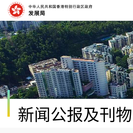
跳
至
内
容
开
始
新闻公报及刊物