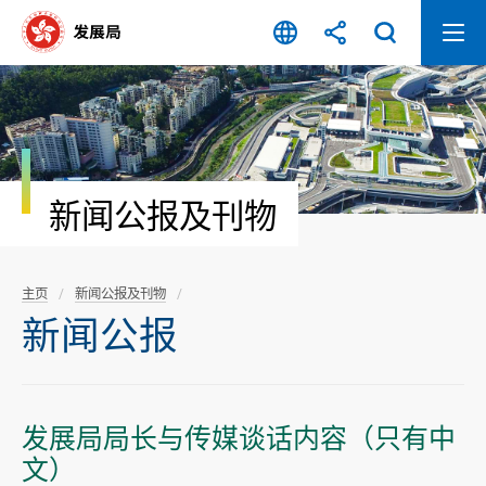
跳
至
内
容
开
始
新闻公报及刊物
主页
新闻公报及刊物
新闻公报
发展局局长与传媒谈话内容（只有中
文）