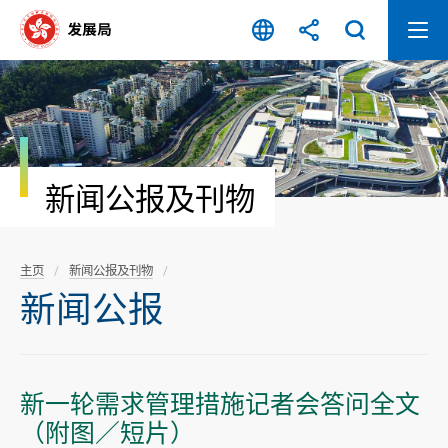
跳
至
内
容
开
始
新闻公报及刊物
主页
新闻公报及刊物
新闻公报
新一轮需求管理措施记者会答问全文
（附图／短片）