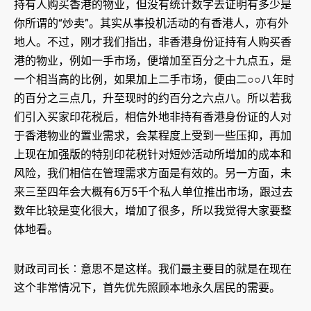
持有人购买香港的物业，但没有统计数字去证明有多少是
你所谓的“炒卖”。其实从事投机活动的有香港人，亦有外
地人。不过，刚才我们指出，非香港身份证持有人购买香
港的物业，例如一手市场，便增加至百分之十九点五，是
一个相当高的比例，如果加上二手市场，便由二○○八年时
的百分之三点几，升至现时的约百分之六点八。所以若我
们引入买家印花税后，相信外地非持有香港身份证的人对
于香港物业的置业需求，会某程度上受到一些压抑，再加
上现在加强版的特别印花税针对短炒活动所增加的成本和
风险，我们相信在管理需求方面是有效的。另一方面，未
来三至四年会大概有6万5千个私人单位推出市场，跟过去
数年比较是变化很大，增加了很多，所以我觉得大家要整
体地看。
财政司司长︰意思不是这样。我们最主要目的就是在现在
这个非常情况下，首先优先照顾本地永久居民的需要。