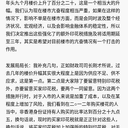
年头九个月楼价上升了百分之二十，这是一个相当大的升
幅。我们认为现在楼市亢奋程度相当严重，如果在这样的
情况下，影响不单是在楼市方面，而是会同时波及整个经
济状况、宏观经济，以及会影响金融体系的稳定性，所以
我们决定推出这些强化了的额外印花税措施及将适用期延
至三年，其实是希望对目前楼市的亢奋情况有一个打击的
作用。
发展局局长：我补充几句，正如财政司司长刚才所说，过
去几年的楼价升幅其实很大程度上是因为供应不足、供不
应求，这是第一点。第二点是大家除了要留意特别印花税
外，亦要留意买家印花税，要两个一同留意。因为这两个
措施并行时，对于入市的人来说是加重了成本，以及在某
程度上增加了风险，我们看到在二○一二年购买楼花的人
当中，非香港身份证持有人购买的比率达到百分之十九点
五，换句话说，现时的买家印花税就是正正针对这些人，
换句话说，将买家印花税加上加强版的特别印花税，对于